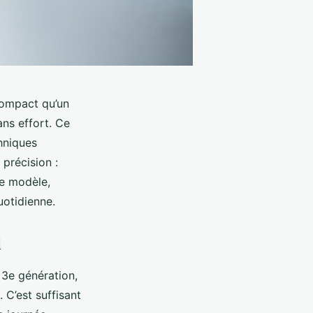
 compact qu’un
ans effort. Ce
hniques
 précision :
de modèle,
uotidienne.
l
a 3e génération,
 C’est suffisant