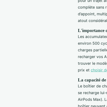
pour un trajet a
complète sans re
d’appoint, multi
atout considéra
L'importance de
Les accumulateu
environ 500 cycl
charges partiel
recharger vos Ai
trouver le modè
prix et
choisir 
La capacité de 
Le boîtier de ch
se recharge lui
AirPods Max). L
boîtier peuvent 