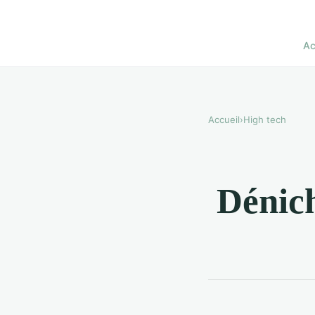
Ac
Accueil
›
High tech
Dénich