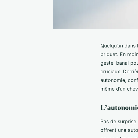
Quelqu’un dans l
briquet. En moin
geste, banal po
cruciaux. Derriè
autonomie, conf
même d’un cheve
L’autonomie 
Pas de surprise 
offrent une aut