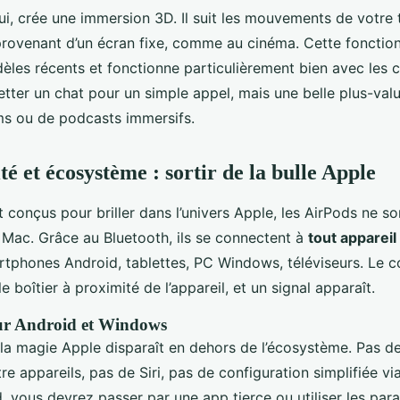
 lui, crée une immersion 3D. Il suit les mouvements de votre
provenant d’un écran fixe, comme au cinéma. Cette fonction
dèles récents et fonctionne particulièrement bien avec les 
tter un chat pour un simple appel, mais une belle plus-valu
ms ou de podcasts immersifs.
é et écosystème : sortir de la bulle Apple
nt conçus pour briller dans l’univers Apple, les AirPods ne so
u Mac. Grâce au Bluetooth, ils se connectent à
tout appareil
rtphones Android, tablettes, PC Windows, téléviseurs. Le c
e boîtier à proximité de l’appareil, et un signal apparaît.
sur Android et Windows
: la magie Apple disparaît en dehors de l’écosystème. Pas 
e appareils, pas de Siri, pas de configuration simplifiée vi
, vous devrez passer par une app tierce ou utiliser les par