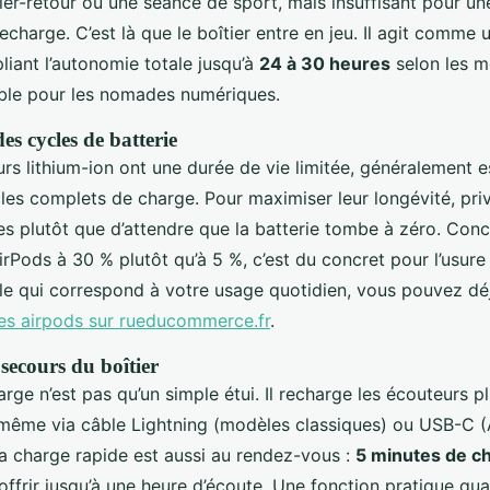
ller-retour ou une séance de sport, mais insuffisant pour un
charge. C’est là que le boîtier entre en jeu. Il agit comme 
pliant l’autonomie totale jusqu’à
24 à 30 heures
selon les m
ble pour les nomades numériques.
s cycles de batterie
rs lithium-ion ont une durée de vie limitée, généralement 
es complets de charge. Pour maximiser leur longévité, priv
les plutôt que d’attendre que la batterie tombe à zéro. Con
rPods à 30 % plutôt qu’à 5 %, c’est du concret pour l’usure 
le qui correspond à votre usage quotidien, vous pouvez dé
des airpods sur rueducommerce.fr
.
secours du boîtier
arge n’est pas qu’un simple étui. Il recharge les écouteurs pl
-même via câble Lightning (modèles classiques) ou USB-C (
a charge rapide est aussi au rendez-vous :
5 minutes de c
offrir jusqu’à une heure d’écoute. Une fonction pratique qu