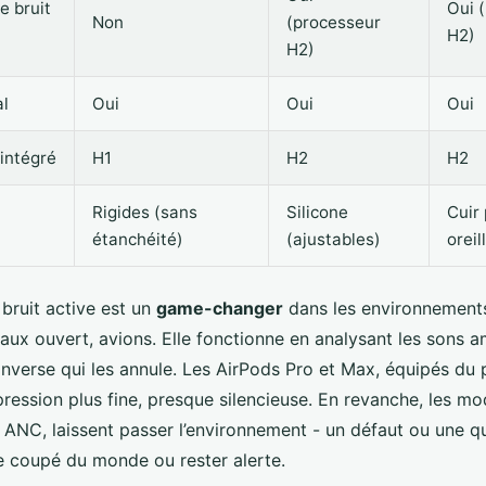
e bruit
Oui 
Non
(processeur
H2)
H2)
al
Oui
Oui
Oui
intégré
H1
H2
H2
Rigides (sans
Silicone
Cuir 
étanchéité)
(ajustables)
oreil
bruit active est un
game-changer
dans les environnements
eaux ouvert, avions. Elle fonctionne en analysant les sons 
inverse qui les annule. Les AirPods Pro et Max, équipés du
ression plus fine, presque silencieuse. En revanche, les mo
 ANC, laissent passer l’environnement - un défaut ou une qu
e coupé du monde ou rester alerte.