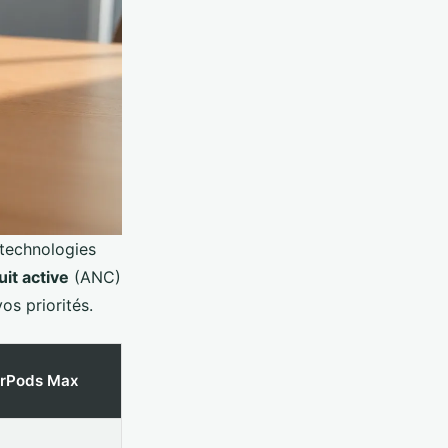
 technologies
it active
(ANC)
os priorités.
irPods Max