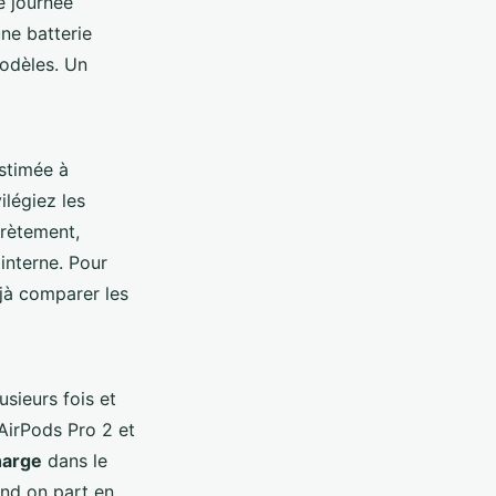
e journée
une batterie
odèles. Un
estimée à
ilégiez les
crètement,
interne. Pour
jà comparer les
usieurs fois et
AirPods Pro 2 et
harge
dans le
and on part en