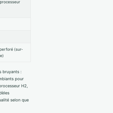
(processeur
perforé (sur-
le)
 bruyants :
ambiants pour
 processeur H2,
dèles
alité selon que