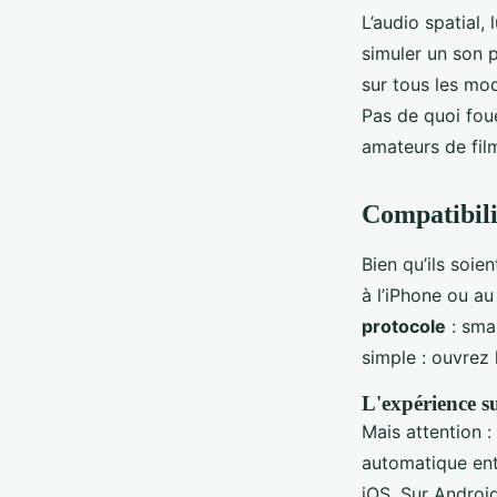
L’audio spatial,
simuler un son 
sur tous les mo
Pas de quoi foue
amateurs de fil
Compatibilit
Bien qu’ils soie
à l’iPhone ou a
protocole
: sma
simple : ouvrez l
L'expérience 
Mais attention 
automatique entr
iOS. Sur Android