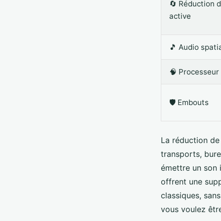
🔄 Réduction d
active
🎵 Audio spati
🧠 Processeur 
🛡 Embouts
La réduction de 
transports, bur
émettre un son 
offrent une supp
classiques, sans
vous voulez êtr