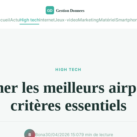
cueil
Actu
High tech
Internet
Jeux-video
Marketing
Matériel
Smartpho
HIGH TECH
er les meilleurs airp
critères essentiels
Bona
30/04/2026 15:07
9 min de lecture
B