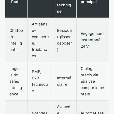
d’outil
principal
techniq
ue
Artisans,
Chatbo
e-
Basique
Engagement
ts
commerc
(glisser-
instantané
intellig
e,
déposer
24/7
ents
freelanc
)
es
Logicie
Ciblage
PME,
ls de
précis via
B2B
Intermé
sales
analyse
techniqu
diaire
intellig
comporteme
e
ence
ntale
Avancé
Grandes
e
Automatisati