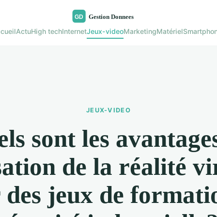
cueil
Actu
High tech
Internet
Jeux-video
Marketing
Matériel
Smartpho
JEUX-VIDEO
ls sont les avantage
isation de la réalité vi
 des jeux de formati