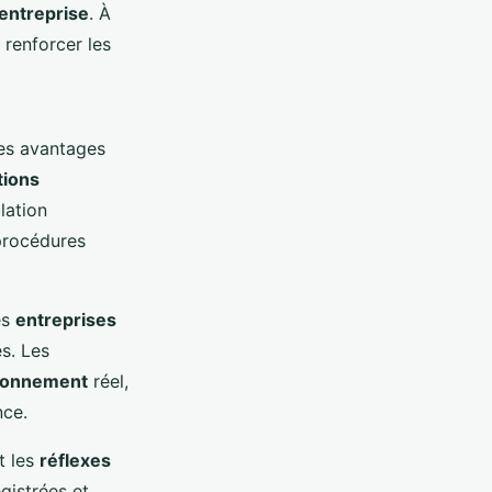
entreprise
. À
 renforcer les
es avantages
tions
lation
 procédures
es
entreprises
s. Les
ronnement
réel,
nce.
t les
réflexes
gistrées et