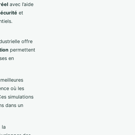
éel
avec l’aide
sécurité
et
tiels.
dustrielle offre
tion
permettent
ses en
 meilleures
ence où les
Ces simulations
ns dans un
 la