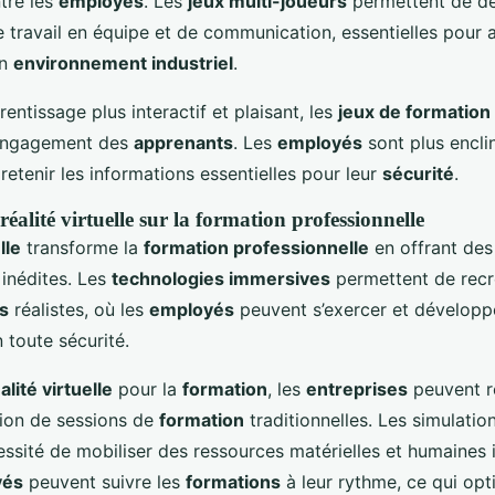
tre les
employés
. Les
jeux multi-joueurs
permettent de d
travail en équipe et de communication, essentielles pour a
un
environnement industriel
.
rentissage plus interactif et plaisant, les
jeux de formation
’engagement des
apprenants
. Les
employés
sont plus enclin
retenir les informations essentielles pour leur
sécurité
.
réalité virtuelle sur la formation professionnelle
lle
transforme la
formation professionnelle
en offrant des 
 inédites. Les
technologies immersives
permettent de recr
s
réalistes, où les
employés
peuvent s’exercer et développe
toute sécurité.
alité virtuelle
pour la
formation
, les
entreprises
peuvent ré
ation de sessions de
formation
traditionnelles. Les simulation
cessité de mobiliser des ressources matérielles et humaines
yés
peuvent suivre les
formations
à leur rythme, ce qui opt