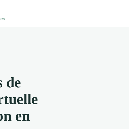
nes
s de
rtuelle
on en