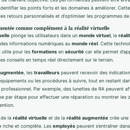
dentifier les points forts et les domaines à améliorer. Cet
 des retours personnalisés et d’optimiser les programmes d
mentée comme complément à la réalité virtuelle
uelle
plonge les utilisateurs dans un
monde virtuel
, la
réal
 des informations numériques au
monde réel
. Cette techno
 utile pour les
formations
en
sécurité
car elle permet d’ap
des conseils en temps réel directement sur le terrain.
 augmentée
, les
travailleurs
peuvent recevoir des indication
s équipements ou les procédures à suivre, tout en restant dan
professionnel. Par exemple, des lunettes de RA peuvent af
ape par étape pour effectuer une réparation ou montrer les 
ention.
 de la
réalité virtuelle
et de la
réalité augmentée
crée une
e
riche et complète. Les
employés
peuvent s’entraîner dans