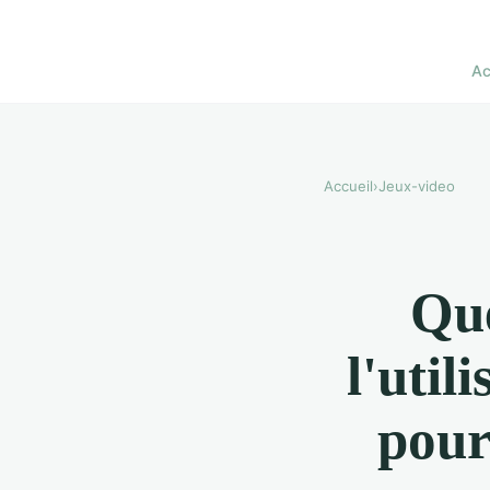
Ac
Accueil
›
Jeux-video
Que
l'util
pour