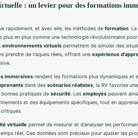
irtuelle : un levier pour des formations imm
e rapidement, et avec elle, les méthodes de
formation
. L
e plus en plus comme une technologie révolutionnaire pour
s
environnements virtuels
permettent de simuler des situa
s prendre de risques réels, offrant une
expérience d’appr
sive.
es immersives
rendent les formations plus dynamiques et 
pprenants
dans des
scénarios réalistes
, la RV favorise une
s bonnes pratiques de
sécurité
. Les
employés
peuvent ainsi
nnements et des équipements spécifiques, tout en apprenan
critiques.
ité virtuelle
permet de mesurer et d’analyser les performa
temps réel. Ces données sont précieux pour ajuster les p