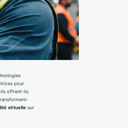
chnologies
atrices pour
ls offrent-ils
ransforment-
lité virtuelle
sur