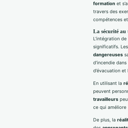
formation
et s’
travers des exer
compétences et
La sécurité au t
L’intégration de
significatifs. Le
dangereuses
sa
d’incendie dans 
d’évacuation et l
En utilisant la
ré
peuvent personna
travailleurs
peuv
ce qui améliore
De plus, la
réali
des
apprenants