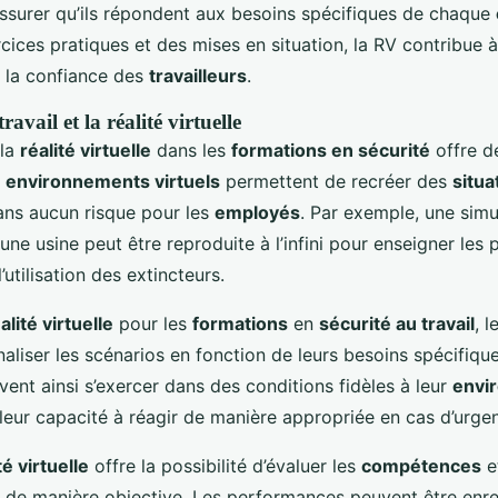
assurer qu’ils répondent aux besoins spécifiques de chaque
cices pratiques et des mises en situation, la RV contribue à
 la confiance des
travailleurs
.
ravail et la réalité virtuelle
 la
réalité virtuelle
dans les
formations en sécurité
offre d
s
environnements virtuels
permettent de recréer des
situa
ns aucun risque pour les
employés
. Par exemple, une simu
une usine peut être reproduite à l’infini pour enseigner les
’utilisation des extincteurs.
alité virtuelle
pour les
formations
en
sécurité au travail
, l
liser les scénarios en fonction de leurs besoins spécifique
ent ainsi s’exercer dans des conditions fidèles à leur
envi
 leur capacité à réagir de manière appropriée en cas d’urge
té virtuelle
offre la possibilité d’évaluer les
compétences
e
de manière objective. Les performances peuvent être enre