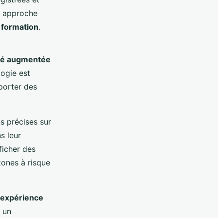
te approche
e
formation
.
ité augmentée
logie est
porter des
s précises sur
s leur
ficher des
zones à risque
expérience
 un