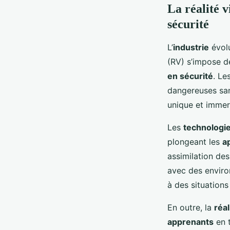
La réalité v
sécurité
L’
industrie
évolu
(RV) s’impose d
en sécurité
. Le
dangereuses san
unique et immer
Les
technologi
plongeant les
a
assimilation de
avec des enviro
à des situations 
En outre, la
réal
apprenants
en 