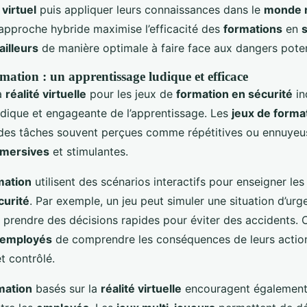
virtuel
puis appliquer leurs connaissances dans le
monde r
 approche hybride maximise l’efficacité des
formations
en
ailleurs
de manière optimale à faire face aux dangers poten
mation : un apprentissage ludique et efficace
la
réalité virtuelle
pour les jeux de
formation en sécurité
in
dique et engageante de l’apprentissage. Les
jeux de forma
des tâches souvent perçues comme répétitives ou ennuyeu
mmersives
et stimulantes.
mation
utilisent des scénarios interactifs pour enseigner les
curité
. Par exemple, un jeu peut simuler une situation d’urg
 prendre des décisions rapides pour éviter des accidents. 
employés
de comprendre les conséquences de leurs actio
t contrôlé.
mation
basés sur la
réalité virtuelle
encouragent également