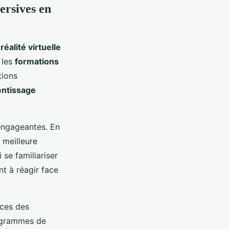
ersives en
a
réalité virtuelle
 les
formations
tions
entissage
engageantes. En
 meilleure
 se familiariser
t à réagir face
nces des
rogrammes de