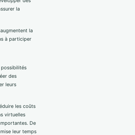
évelopper des
ssurer la
augmentent la
s à participer
possibilités
éer des
r leurs
duire les coûts
s virtuelles
 importantes. De
imise leur temps