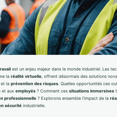
ravail
est un enjeu majeur dans le monde industriel. Les te
me la
réalité virtuelle
, offrent désormais des solutions nov
et la
prévention des risques
. Quelles opportunités ces outi
s
et aux
employés
? Comment ces
situations immersives
t
on professionnelle
? Explorons ensemble l’impact de la
réa
en sécurité
industrielle.